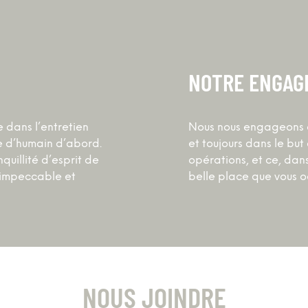
NOTRE ENGAG
e dans l’entretien
Nous nous engageons à o
e d’humain d’abord.
et toujours dans le bu
quillité d’esprit de
opérations, et ce, dan
é impeccable et
belle place que vous o
NOUS JOINDRE